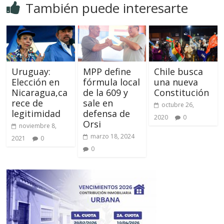
También puede interesarte
Uruguay:
MPP define
Chile busca
Elección en
fórmula local
una nueva
Nicaragua,ca
de la 609 y
Constitución
rece de
sale en
octubre 26,
legitimidad
defensa de
2020
0
Orsi
noviembre 8,
marzo 18, 2024
2021
0
0