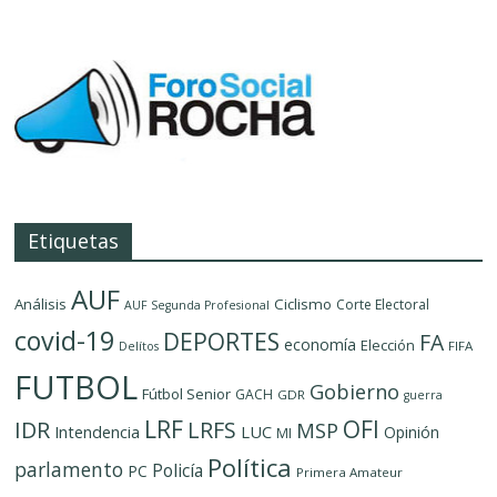
Etiquetas
AUF
Análisis
Ciclismo
Corte Electoral
AUF Segunda Profesional
covid-19
DEPORTES
FA
economía
Elección
FIFA
Delítos
FUTBOL
Gobierno
Fútbol Senior
GACH
GDR
guerra
LRF
OFI
IDR
LRFS
MSP
LUC
Intendencia
Opinión
MI
Política
parlamento
Policía
PC
Primera Amateur