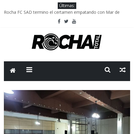
Últimas:
Rocha FC SAD termino el certamen empatando con Mar de
Fondo
Delegación parlamentaria uruguaya llega a Israel; el Frente
Amplio no participa del viaje
Caso Charles Carrera: la causa que sobrevivió al paso del tiempo
Criminalidad en Uruguay: menos delitos,los homicidios son lo
que golpean.
FNR: sostener el sistema sin que el paciente termine siendo el
financiador ?