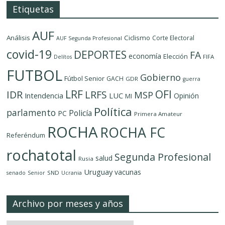
Etiquetas
AUF
Análisis
Ciclismo
Corte Electoral
AUF Segunda Profesional
covid-19
DEPORTES
FA
economía
Elección
FIFA
Delítos
FUTBOL
Gobierno
Fútbol Senior
GACH
GDR
guerra
LRF
OFI
IDR
LRFS
MSP
LUC
Intendencia
Opinión
MI
Política
parlamento
Policía
PC
Primera Amateur
ROCHA
ROCHA FC
Referéndum
rochatotal
Segunda Profesional
salud
Rusia
Uruguay
vacunas
SND
senado
Senior
Ucrania
Archivo por meses y años