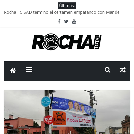
Últimas:
Rocha FC SAD termino el certamen empatando con Mar de
Fondo
Delegación parlamentaria uruguaya llega a Israel; el Frente
Amplio no participa del viaje
Caso Charles Carrera: la causa que sobrevivió al paso del tiempo
Criminalidad en Uruguay: menos delitos,los homicidios son lo
que golpean.
FNR: sostener el sistema sin que el paciente termine siendo el
financiador ?