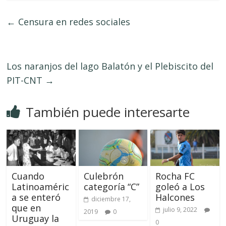
←
Censura en redes sociales
Los naranjos del lago Balatón y el Plebiscito del
PIT-CNT
→
También puede interesarte
Cuando
Culebrón
Rocha FC
Latinoaméric
categoría “C”
goleó a Los
a se enteró
Halcones
diciembre 17,
que en
julio 9, 2022
2019
0
Uruguay la
0