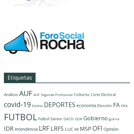
Etiquetas
AUF
Análisis
Ciclismo
Corte Electoral
AUF Segunda Profesional
covid-19
DEPORTES
FA
economía
Elección
FIFA
Delítos
FUTBOL
Gobierno
Fútbol Senior
GACH
GDR
guerra
LRF
OFI
IDR
LRFS
MSP
LUC
Intendencia
Opinión
MI