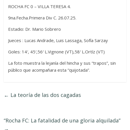
ROCHA FC 0 – VILLA TERESA 4.
9na.Fecha.Primera Div C. 26.07.25.
Estadio: Dr. Mario Sobrero
Jueces : Lucas Andrade, Luis Lassaga, Sofía Sarzay
Goles: 14′, 45′,56′ L.Vignone (VT),58′ L.Ortíz (VT)
La foto muestra la lejanía del hincha y sus “trapos”, sin
público que acompañara esta “quijotada”.
←
La teoría de las dos cagadas
“Rocha FC: La fatalidad de una gloria alquilada”
→