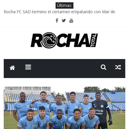
Últimas:
Rocha FC SAD termino el certamen empatando con Mar de
Fondo
Delegación parlamentaria uruguaya llega a Israel; el Frente
Amplio no participa del viaje
Caso Charles Carrera: la causa que sobrevivió al paso del tiempo
Criminalidad en Uruguay: menos delitos,los homicidios son lo
que golpean.
FNR: sostener el sistema sin que el paciente termine siendo el
financiador ?