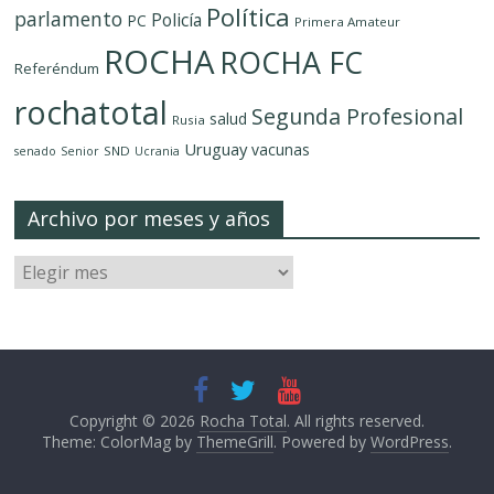
Política
parlamento
Policía
PC
Primera Amateur
ROCHA
ROCHA FC
Referéndum
rochatotal
Segunda Profesional
salud
Rusia
Uruguay
vacunas
SND
senado
Senior
Ucrania
Archivo por meses y años
Copyright © 2026
Rocha Total
. All rights reserved.
Theme: ColorMag by
ThemeGrill
. Powered by
WordPress
.