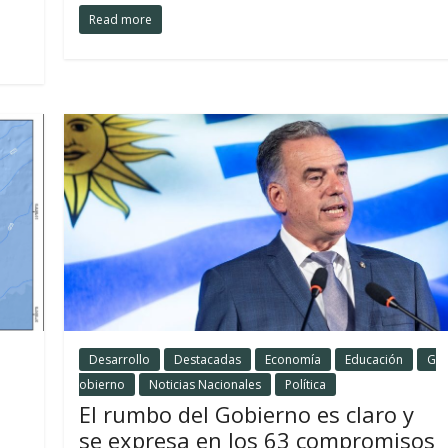
Read more
Desarrollo
Destacadas
Economía
Educación
G
obierno
Noticias Nacionales
Política
El rumbo del Gobierno es claro y
se expresa en los 63 compromisos