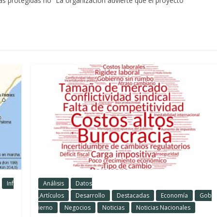
eas protegidas no” La organización advierte que el proyecto
Inf
Análisis
Datos
,Artículos
Desarrollo
Destacadas
Economía
Gob
ierno
Negocios
Noticias
Noticias Nacionales