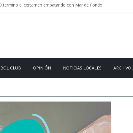
D termino el certamen empatando con Mar de Fondo
rlamentaria uruguaya llega a Israel; el Frente Amplio no participa del 
Carrera: la causa que sobrevivió al paso del tiempo
en Uruguay: menos delitos,los homicidios son lo que golpean.
 el sistema sin que el paciente termine siendo el financiador ?
TBOL CLUB
OPINIÓN
NOTICIAS LOCALES
ARCHIVO