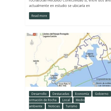
rochatotal//Recibido Conectividad sí, entre dos ár
actualmente en estudio se ubicaría en
Read more
Desarrollo
Destacadas
Economía
Gobierno
ormación de Rocha
Local
Medio
ambiente
Noticias
Turismo