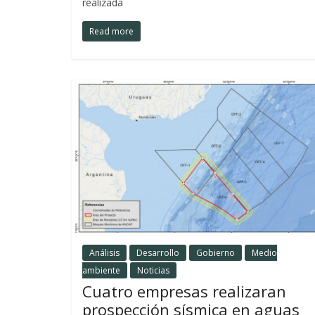
realizada
Read more
Análisis
Desarrollo
Gobierno
Medio
ambiente
Noticias
Cuatro empresas realizaran
prospección sísmica en aguas