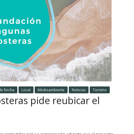
de Rocha
Local
Medioambiente
Noticias
Turismo
teras pide reubicar el