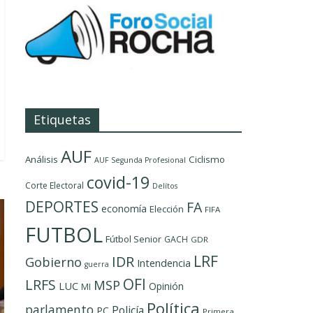
Etiquetas
AUF
Análisis
Ciclismo
AUF Segunda Profesional
covid-19
Corte Electoral
Delítos
DEPORTES
FA
economía
Elección
FIFA
FUTBOL
Fútbol Senior
GACH
GDR
LRF
IDR
Gobierno
Intendencia
guerra
OFI
LRFS
MSP
LUC
Opinión
MI
Política
parlamento
Policía
PC
Primera