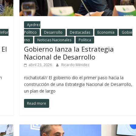
Ajedrez
Infor
Político
Desarrollo
Destacadas
Economía
Gobie
rno
Noticias Nacionales
Política
 El
Gobierno lanza la Estrategia
Nacional de Desarrollo
abril 23, 2026
Ricardo Méndez
n
rochatotal// El gobierno dio el primer paso hacia la
construcción de una Estrategia Nacional de Desarrollo,
un plan de largo
Read more