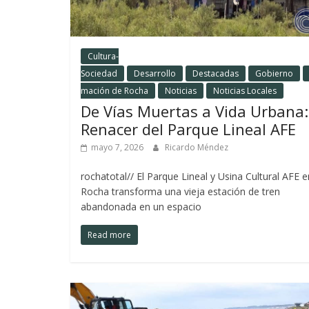
Cultura-
Sociedad
Desarrollo
Destacadas
Gobierno
mación de Rocha
Noticias
Noticias Locales
De Vías Muertas a Vida Urbana:
Renacer del Parque Lineal AFE
mayo 7, 2026
Ricardo Méndez
rochatotal// El Parque Lineal y Usina Cultural AFE e
Rocha transforma una vieja estación de tren
abandonada en un espacio
Read more