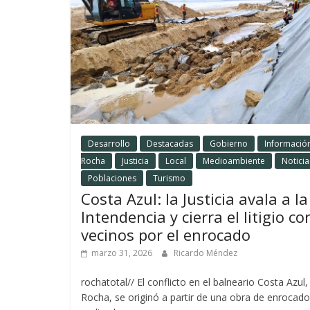
Desarrollo
Destacadas
Gobierno
Informació
Rocha
Justicia
Local
Medioambiente
Noticia
Poblaciones
Turismo
Costa Azul: la Justicia avala a la
Intendencia y cierra el litigio co
vecinos por el enrocado
marzo 31, 2026
Ricardo Méndez
rochatotal// El conflicto en el balneario Costa Azul,
Rocha, se originó a partir de una obra de enrocado