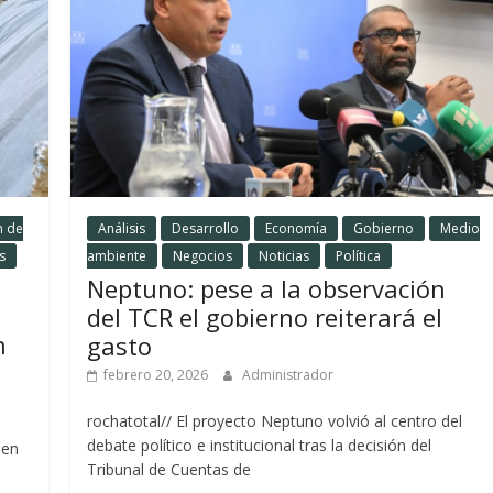
n de
Análisis
Desarrollo
Economía
Gobierno
Medio
s
ambiente
Negocios
Noticias
Política
Neptuno: pese a la observación
del TCR el gobierno reiterará el
n
gasto
febrero 20, 2026
Administrador
rochatotal// El proyecto Neptuno volvió al centro del
debate político e institucional tras la decisión del
 en
Tribunal de Cuentas de