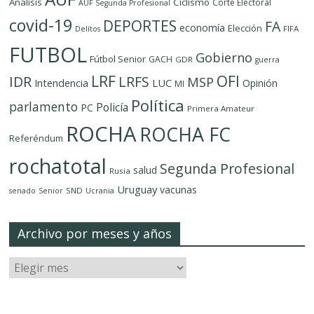
Análisis
Ciclismo
Corte Electoral
AUF Segunda Profesional
covid-19
DEPORTES
FA
economía
Elección
FIFA
Delítos
FUTBOL
Gobierno
Fútbol Senior
GACH
GDR
guerra
LRF
OFI
IDR
LRFS
MSP
LUC
Intendencia
Opinión
MI
Política
parlamento
Policía
PC
Primera Amateur
ROCHA
ROCHA FC
Referéndum
rochatotal
Segunda Profesional
salud
Rusia
Uruguay
vacunas
SND
senado
Senior
Ucrania
Archivo por meses y años