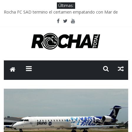
Últimas:
Rocha FC SAD termino el certamen empatando con Mar de
Fondo
Delegación parlamentaria uruguaya llega a Israel; el Frente
Amplio no participa del viaje
Caso Charles Carrera: la causa que sobrevivió al paso del tiempo
Criminalidad en Uruguay: menos delitos,los homicidios son lo
que golpean.
FNR: sostener el sistema sin que el paciente termine siendo el
financiador ?