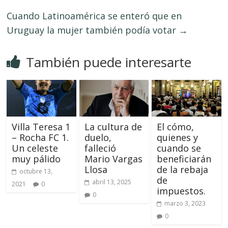
Cuando Latinoamérica se enteró que en
Uruguay la mujer también podía votar
→
También puede interesarte
Villa Teresa 1
La cultura de
El cómo,
– Rocha FC 1.
duelo,
quienes y
Un celeste
falleció
cuando se
muy pálido
Mario Vargas
beneficiarán
Llosa
de la rebaja
octubre 13,
de
abril 13, 2025
2021
0
impuestos.
0
marzo 3, 2023
0