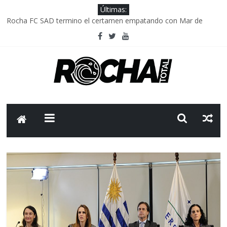
Últimas:
Rocha FC SAD termino el certamen empatando con Mar de
Fondo
Delegación parlamentaria uruguaya llega a Israel; el Frente
Amplio no participa del viaje
Caso Charles Carrera: la causa que sobrevivió al paso del tiempo
Criminalidad en Uruguay: menos delitos,los homicidios son lo
que golpean.
FNR: sostener el sistema sin que el paciente termine siendo el
financiador ?