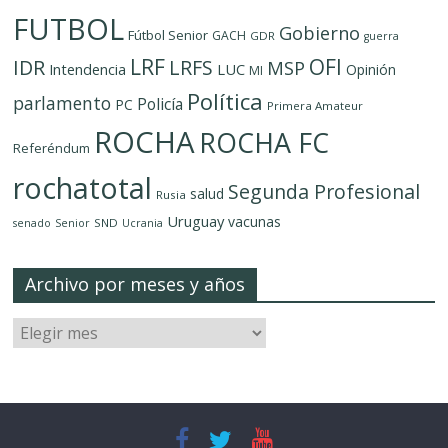
FUTBOL
Gobierno
Fútbol Senior
GACH
GDR
guerra
LRF
OFI
IDR
LRFS
MSP
LUC
Intendencia
Opinión
MI
Política
parlamento
Policía
PC
Primera Amateur
ROCHA
ROCHA FC
Referéndum
rochatotal
Segunda Profesional
salud
Rusia
Uruguay
vacunas
SND
senado
Senior
Ucrania
Archivo por meses y años