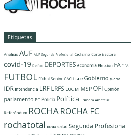
Etiquetas
AUF
Análisis
Ciclismo
Corte Electoral
AUF Segunda Profesional
covid-19
DEPORTES
FA
economía
Elección
FIFA
Delítos
FUTBOL
Gobierno
Fútbol Senior
GACH
GDR
guerra
LRF
OFI
IDR
LRFS
MSP
LUC
Intendencia
Opinión
MI
Política
parlamento
Policía
PC
Primera Amateur
ROCHA
ROCHA FC
Referéndum
rochatotal
Segunda Profesional
salud
Rusia
Uruguay
vacunas