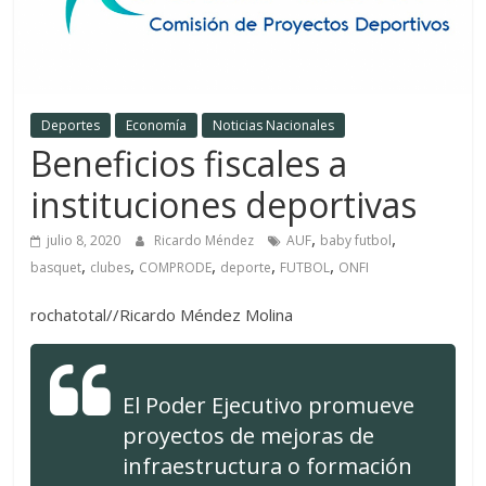
Deportes
Economía
Noticias Nacionales
Beneficios fiscales a
instituciones deportivas
,
,
julio 8, 2020
Ricardo Méndez
AUF
baby futbol
,
,
,
,
,
basquet
clubes
COMPRODE
deporte
FUTBOL
ONFI
rochatotal//Ricardo Méndez Molina
El Poder Ejecutivo promueve
proyectos de mejoras de
infraestructura o formación