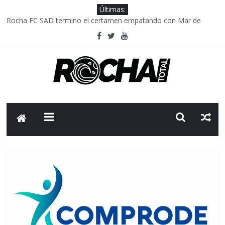
Últimas:
Rocha FC SAD termino el certamen empatando con Mar de
Fondo
Delegación parlamentaria uruguaya llega a Israel; el Frente
Amplio no participa del viaje
Caso Charles Carrera: la causa que sobrevivió al paso del tiempo
Criminalidad en Uruguay: menos delitos,los homicidios son lo
que golpean.
FNR: sostener el sistema sin que el paciente termine siendo el
financiador ?