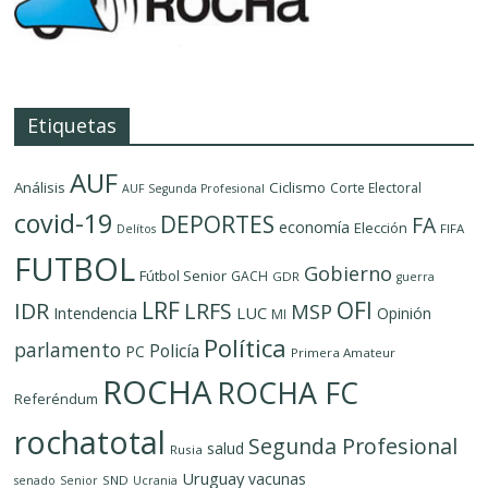
Etiquetas
AUF
Análisis
Ciclismo
Corte Electoral
AUF Segunda Profesional
covid-19
DEPORTES
FA
economía
Elección
FIFA
Delítos
FUTBOL
Gobierno
Fútbol Senior
GACH
GDR
guerra
LRF
OFI
IDR
LRFS
MSP
LUC
Intendencia
Opinión
MI
Política
parlamento
Policía
PC
Primera Amateur
ROCHA
ROCHA FC
Referéndum
rochatotal
Segunda Profesional
salud
Rusia
Uruguay
vacunas
SND
senado
Senior
Ucrania