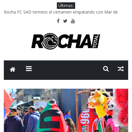
Últimas:
Rocha FC SAD termino el certamen empatando con Mar de
Fondo
Delegación parlamentaria uruguaya llega a Israel; el Frente
Amplio no participa del viaje
Caso Charles Carrera: la causa que sobrevivió al paso del tiempo
Criminalidad en Uruguay: menos delitos,los homicidios son lo
que golpean.
FNR: sostener el sistema sin que el paciente termine siendo el
financiador ?