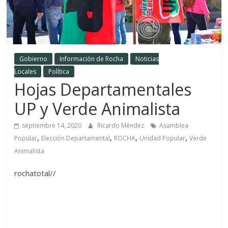
Gobierno
Información de Rocha
Noticias
Locales
Política
Hojas Departamentales
UP y Verde Animalista
septiembre 14, 2020
Ricardo Méndez
Asamblea
,
,
,
,
Popular
Elección Departamental
ROCHA
Unidad Popular
Verde
Animalista
rochatotal//