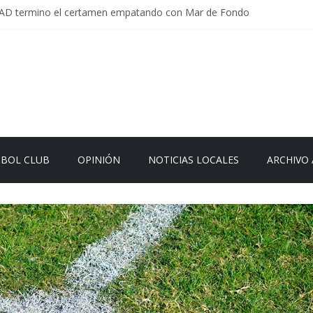
AD termino el certamen empatando con Mar de Fondo
parlamentaria uruguaya llega a Israel; el Frente Amplio no participa de
s Carrera: la causa que sobrevivió al paso del tiempo
d en Uruguay: menos delitos,los homicidios son lo que golpean.
er el sistema sin que el paciente termine siendo el financiador ?
TBOL CLUB
OPINIÓN
NOTICIAS LOCALES
ARCHIVO