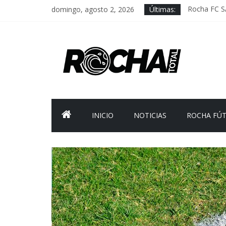
domingo, agosto 2, 2026
Últimas:
Rocha FC S
Delegación 
Caso Charle
Criminalida
FNR: sosten
INICIO
NOTICIAS
ROCHA FÚ