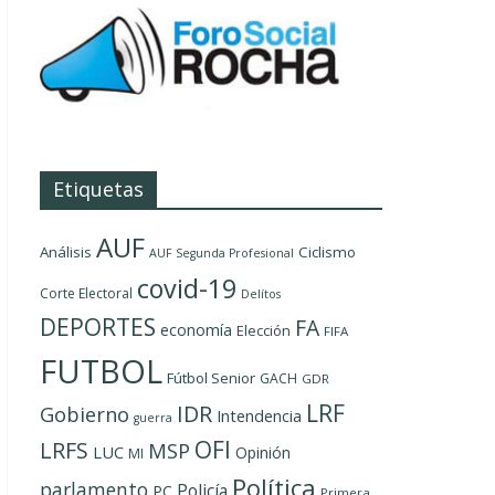
Etiquetas
AUF
Análisis
Ciclismo
AUF Segunda Profesional
covid-19
Corte Electoral
Delítos
DEPORTES
FA
economía
Elección
FIFA
FUTBOL
Fútbol Senior
GACH
GDR
LRF
IDR
Gobierno
Intendencia
guerra
OFI
LRFS
MSP
LUC
Opinión
MI
Política
parlamento
Policía
PC
Primera