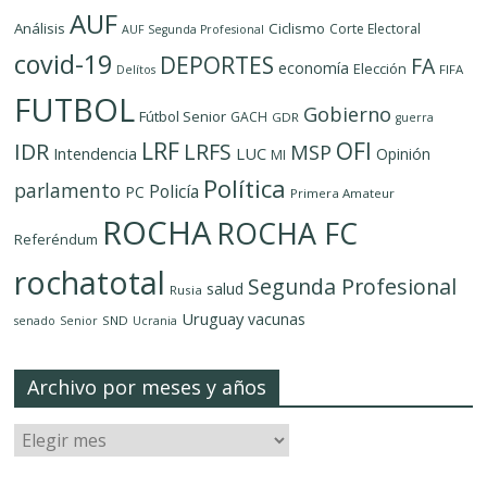
AUF
Análisis
Ciclismo
Corte Electoral
AUF Segunda Profesional
covid-19
DEPORTES
FA
economía
Elección
FIFA
Delítos
FUTBOL
Gobierno
Fútbol Senior
GACH
GDR
guerra
LRF
OFI
IDR
LRFS
MSP
LUC
Intendencia
Opinión
MI
Política
parlamento
Policía
PC
Primera Amateur
ROCHA
ROCHA FC
Referéndum
rochatotal
Segunda Profesional
salud
Rusia
Uruguay
vacunas
SND
senado
Senior
Ucrania
Archivo por meses y años