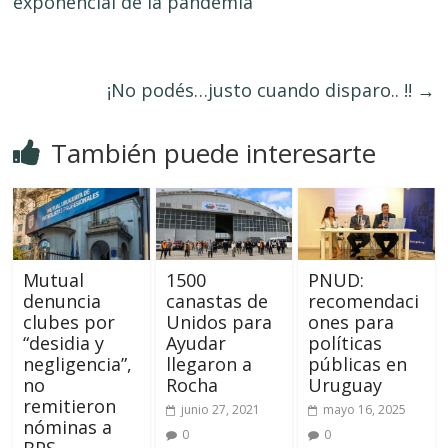
exponencial de la pandemia
¡No podés…justo cuando disparo.. !!
→
También puede interesarte
Mutual
1500
PNUD:
denuncia
canastas de
recomendaci
clubes por
Unidos para
ones para
“desidia y
Ayudar
políticas
negligencia”,
llegaron a
públicas en
no
Rocha
Uruguay
remitieron
junio 27, 2021
mayo 16, 2025
nóminas a
0
0
BPS