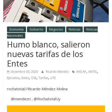
Economía
Gobierno
Negocios
Noticias
Noticias
Nacionales
Humo blanco, salieron
nuevas tarifas de los
Entes
,
,
diciembre 30, 2020
Ricardo Méndez
ANCAP
ANTEL
,
,
,
,
Ejecutivo
Entes
OSE
Tarifas
UTE
rochatotal//Ricardo Méndez Molina
@mendezri , @RochatotalUy