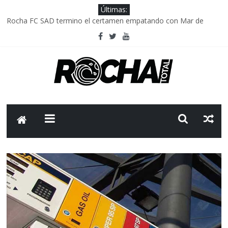
Últimas:
Rocha FC SAD termino el certamen empatando con Mar de
Fondo
Delegación parlamentaria uruguaya llega a Israel; el Frente
Amplio no participa del viaje
Caso Charles Carrera: la causa que sobrevivió al paso del tiempo
Criminalidad en Uruguay: menos delitos,los homicidios son lo
que golpean.
FNR: sostener el sistema sin que el paciente termine siendo el
financiador ?