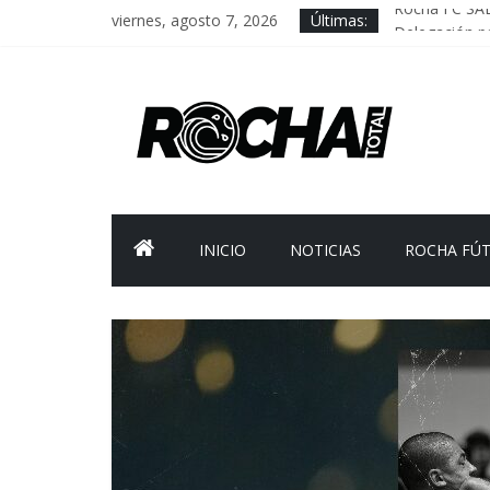
viernes, agosto 7, 2026
Últimas:
Rocha FC SA
Delegación pa
Caso Charles 
Criminalidad 
FNR: sostener
INICIO
NOTICIAS
ROCHA FÚ