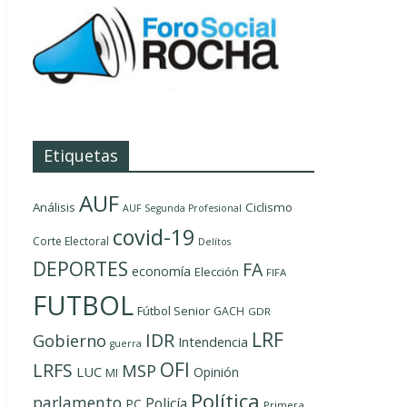
Etiquetas
AUF
Análisis
Ciclismo
AUF Segunda Profesional
covid-19
Corte Electoral
Delítos
DEPORTES
FA
economía
Elección
FIFA
FUTBOL
Fútbol Senior
GACH
GDR
LRF
IDR
Gobierno
Intendencia
guerra
OFI
LRFS
MSP
LUC
Opinión
MI
Política
parlamento
Policía
PC
Primera