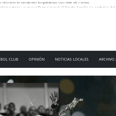
D termino el certamen empatando con Mar de Fondo
rlamentaria uruguaya llega a Israel; el Frente Amplio no participa del 
Carrera: la causa que sobrevivió al paso del tiempo
en Uruguay: menos delitos,los homicidios son lo que golpean.
 el sistema sin que el paciente termine siendo el financiador ?
TBOL CLUB
OPINIÓN
NOTICIAS LOCALES
ARCHIVO