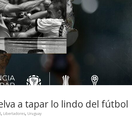
lva a tapar lo lindo del fútbol
,
,
l
Libertadores
Uruguay