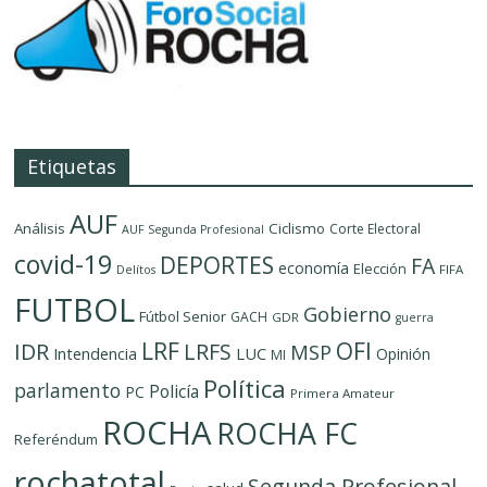
Etiquetas
AUF
Análisis
Ciclismo
Corte Electoral
AUF Segunda Profesional
covid-19
DEPORTES
FA
economía
Elección
FIFA
Delítos
FUTBOL
Gobierno
Fútbol Senior
GACH
GDR
guerra
LRF
OFI
IDR
LRFS
MSP
LUC
Intendencia
Opinión
MI
Política
parlamento
Policía
PC
Primera Amateur
ROCHA
ROCHA FC
Referéndum
rochatotal
Segunda Profesional