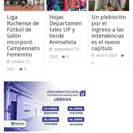
Liga
Hojas
Un plebiscito
Rochense de
Departamen
por el
Fútbol de
tales UP y
ingreso a las
Salón
Verde
intendencias
incorporó
Animalista
es el nuevo
Campeonato
capítulo
septiembre 14,
Femenino
abril 9, 2024
2020
0
octubre 11,
0
2021
0