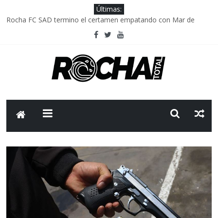
Últimas:
Rocha FC SAD termino el certamen empatando con Mar de
Fondo
Delegación parlamentaria uruguaya llega a Israel; el Frente
Amplio no participa del viaje
Caso Charles Carrera: la causa que sobrevivió al paso del tiempo
Criminalidad en Uruguay: menos delitos,los homicidios son lo
que golpean.
FNR: sostener el sistema sin que el paciente termine siendo el
financiador ?