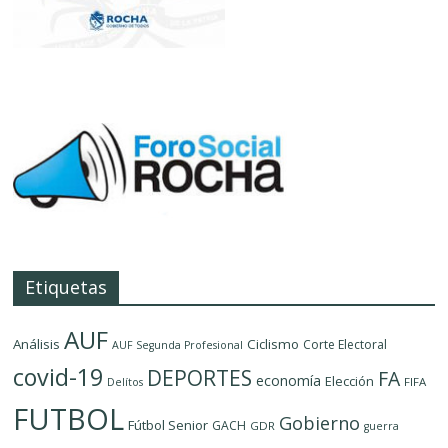
Etiquetas
AUF
Análisis
Ciclismo
Corte Electoral
AUF Segunda Profesional
covid-19
DEPORTES
FA
economía
Elección
FIFA
Delítos
FUTBOL
Gobierno
Fútbol Senior
GACH
GDR
guerra