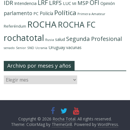
LRF
OFI
IDR
LRFS
MSP
LUC
Intendencia
Opinión
MI
Política
parlamento
Policía
PC
Primera Amateur
ROCHA
ROCHA FC
Referéndum
rochatotal
Segunda Profesional
salud
Rusia
Uruguay
vacunas
SND
senado
Senior
Ucrania
Archivo por meses y años
Copyright © 2026
Rocha Total
. All rights reserved.
Theme: ColorMag by
ThemeGrill
. Powered by
WordPress
.