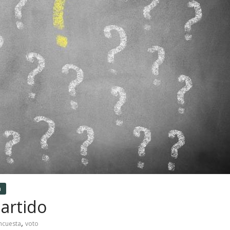
a
partido
,
ncuesta
voto