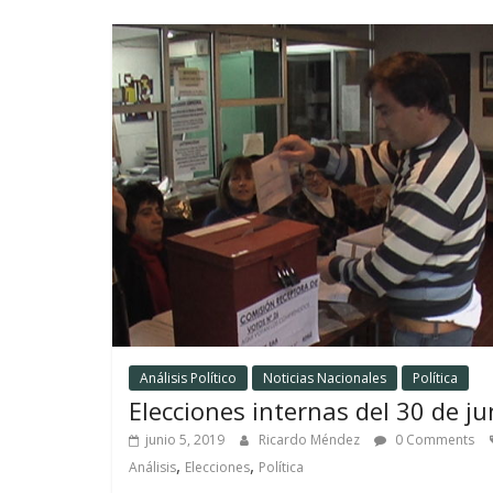
Análisis Político
Noticias Nacionales
Política
Elecciones internas del 30 de ju
junio 5, 2019
Ricardo Méndez
0 Comments
,
,
Análisis
Elecciones
Política