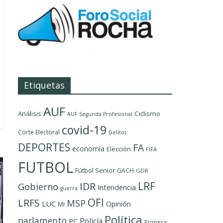
Etiquetas
AUF
Análisis
Ciclismo
AUF Segunda Profesional
covid-19
Corte Electoral
Delítos
DEPORTES
FA
economía
Elección
FIFA
FUTBOL
Fútbol Senior
GACH
GDR
LRF
IDR
Gobierno
Intendencia
guerra
OFI
LRFS
MSP
LUC
Opinión
MI
Política
parlamento
Policía
PC
Primera