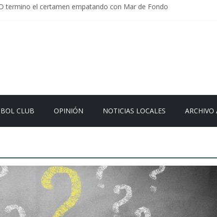
D termino el certamen empatando con Mar de Fondo
rlamentaria uruguaya llega a Israel; el Frente Amplio no participa del
Carrera: la causa que sobrevivió al paso del tiempo
 en Uruguay: menos delitos,los homicidios son lo que golpean.
 el sistema sin que el paciente termine siendo el financiador ?
TBOL CLUB
OPINIÓN
NOTICIAS LOCALES
ARCHIVO