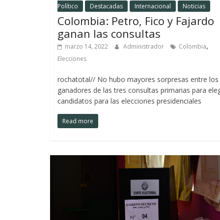
Político
Destacadas
Internacional
Noticias
Colombia: Petro, Fico y Fajardo
ganan las consultas
,
marzo 14, 2022
Administrador
Colombia
Elecciones
rochatotal// No hubo mayores sorpresas entre los
ganadores de las tres consultas primarias para eleg
candidatos para las elecciones presidenciales
Read more