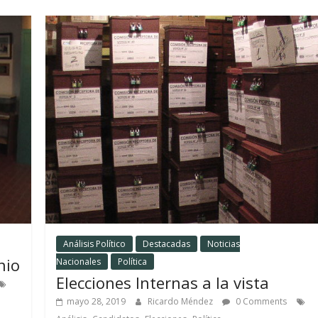
Análisis Político
Destacadas
Noticias
nio
Nacionales
Política
Elecciones Internas a la vista
mayo 28, 2019
Ricardo Méndez
0 Comments
,
,
,