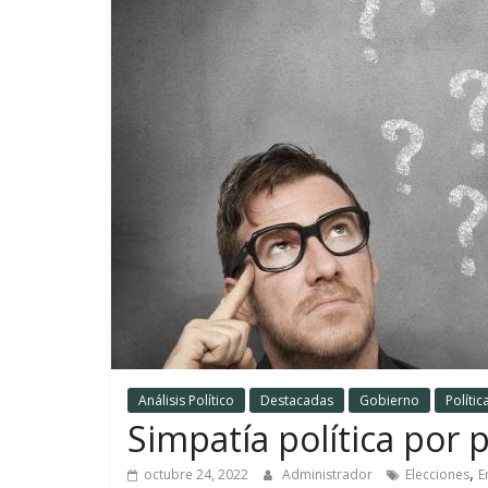
Análisis Político
Destacadas
Gobierno
Polític
Simpatía política por 
,
octubre 24, 2022
Administrador
Elecciones
E