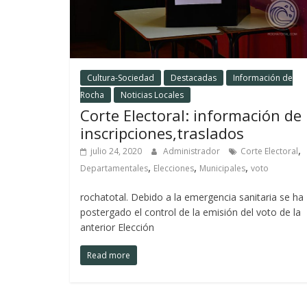
Cultura-Sociedad
Destacadas
Información de
Rocha
Noticias Locales
Corte Electoral: información de
inscripciones,traslados
,
julio 24, 2020
Administrador
Corte Electoral
,
,
,
Departamentales
Elecciones
Municipales
voto
rochatotal. Debido a la emergencia sanitaria se ha
postergado el control de la emisión del voto de la
anterior Elección
Read more