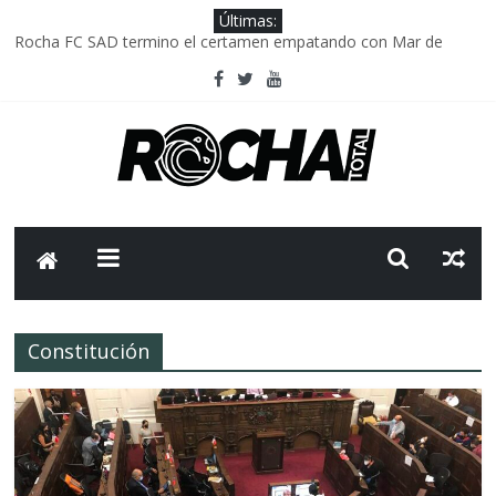
Últimas:
Rocha FC SAD termino el certamen empatando con Mar de
Fondo
Delegación parlamentaria uruguaya llega a Israel; el Frente
Amplio no participa del viaje
Caso Charles Carrera: la causa que sobrevivió al paso del tiempo
Criminalidad en Uruguay: menos delitos,los homicidios son lo
que golpean.
FNR: sostener el sistema sin que el paciente termine siendo el
financiador ?
Constitución