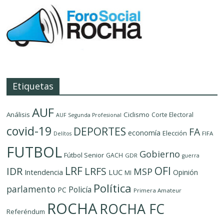
Etiquetas
AUF
Análisis
Ciclismo
Corte Electoral
AUF Segunda Profesional
covid-19
DEPORTES
FA
economía
Elección
FIFA
Delítos
FUTBOL
Gobierno
Fútbol Senior
GACH
GDR
guerra
LRF
OFI
IDR
LRFS
MSP
LUC
Intendencia
Opinión
MI
Política
parlamento
Policía
PC
Primera Amateur
ROCHA
ROCHA FC
Referéndum