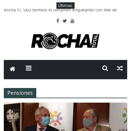
Últimas:
Rocha FC SAD termino el certamen empatando con Mar de
Fondo
Delegación parlamentaria uruguaya llega a Israel; el Frente
Amplio no participa del viaje
Caso Charles Carrera: la causa que sobrevivió al paso del tiempo
Criminalidad en Uruguay: menos delitos,los homicidios son lo
que golpean.
FNR: sostener el sistema sin que el paciente termine siendo el
financiador ?
Pensiones