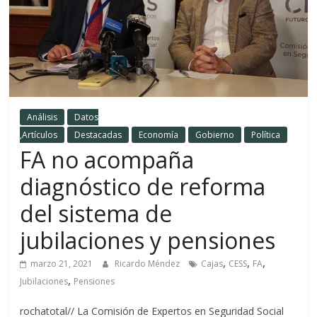
Análisis
Datos
,Artículos
Destacadas
Economía
Gobierno
Política
FA no acompaña
diagnóstico de reforma
del sistema de
jubilaciones y pensiones
,
,
,
marzo 21, 2021
Ricardo Méndez
Cajas
CESS
FA
,
Jubilaciones
Pensiones
rochatotal// La Comisión de Expertos en Seguridad Social