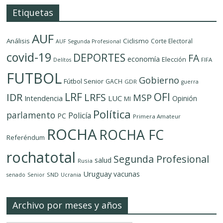
Etiquetas
AUF
Análisis
Ciclismo
Corte Electoral
AUF Segunda Profesional
covid-19
DEPORTES
FA
economía
Elección
FIFA
Delítos
FUTBOL
Gobierno
Fútbol Senior
GACH
GDR
guerra
LRF
OFI
IDR
LRFS
MSP
LUC
Intendencia
Opinión
MI
Política
parlamento
Policía
PC
Primera Amateur
ROCHA
ROCHA FC
Referéndum
rochatotal
Segunda Profesional
salud
Rusia
Uruguay
vacunas
SND
senado
Senior
Ucrania
Archivo por meses y años