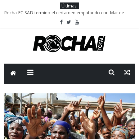
Últimas:
Rocha FC SAD termino el certamen empatando con Mar de
Fondo
Delegación parlamentaria uruguaya llega a Israel; el Frente
Amplio no participa del viaje
Caso Charles Carrera: la causa que sobrevivió al paso del tiempo
Criminalidad en Uruguay: menos delitos,los homicidios son lo
que golpean.
FNR: sostener el sistema sin que el paciente termine siendo el
financiador ?