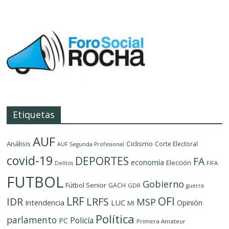
Etiquetas
AUF
Análisis
Ciclismo
Corte Electoral
AUF Segunda Profesional
covid-19
DEPORTES
FA
economía
Elección
FIFA
Delítos
FUTBOL
Gobierno
Fútbol Senior
GACH
GDR
guerra
LRF
OFI
IDR
LRFS
MSP
LUC
Intendencia
Opinión
MI
Política
parlamento
Policía
PC
Primera Amateur