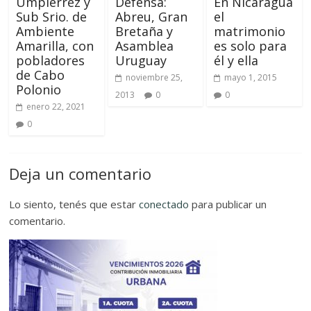
Umpiérrez y
Defensa:
En Nicaragua
Sub Srio. de
Abreu, Gran
el
Ambiente
Bretaña y
matrimonio
Amarilla, con
Asamblea
es solo para
pobladores
Uruguay
él y ella
de Cabo
noviembre 25,
mayo 1, 2015
Polonio
2013
0
0
enero 22, 2021
0
Deja un comentario
Lo siento, tenés que estar
conectado
para publicar un
comentario.