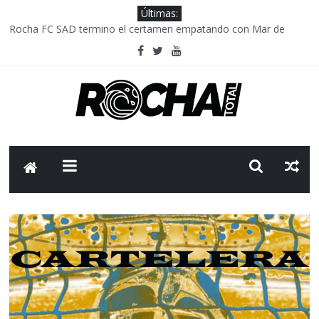
Últimas:
Rocha FC SAD termino el certamen empatando con Mar de
Fondo
Delegación parlamentaria uruguaya llega a Israel; el Frente
Amplio no participa del viaje
Caso Charles Carrera: la causa que sobrevivió al paso del tiempo
Criminalidad en Uruguay: menos delitos,los homicidios son lo
que golpean.
FNR: sostener el sistema sin que el paciente termine siendo el
financiador ?