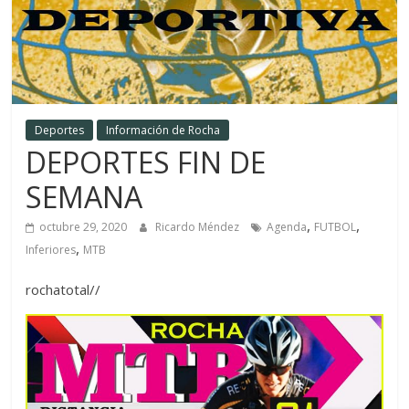
Deportes
Información de Rocha
DEPORTES FIN DE
SEMANA
,
,
octubre 29, 2020
Ricardo Méndez
Agenda
FUTBOL
,
Inferiores
MTB
rochatotal//