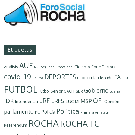
Etiquetas
AUF
Análisis
Ciclismo
Corte Electoral
AUF Segunda Profesional
covid-19
DEPORTES
FA
economía
Elección
FIFA
Delítos
FUTBOL
Gobierno
Fútbol Senior
GACH
GDR
guerra
LRF
OFI
IDR
LRFS
MSP
LUC
Intendencia
Opinión
MI
Política
parlamento
Policía
PC
Primera Amateur
ROCHA
ROCHA FC
Referéndum