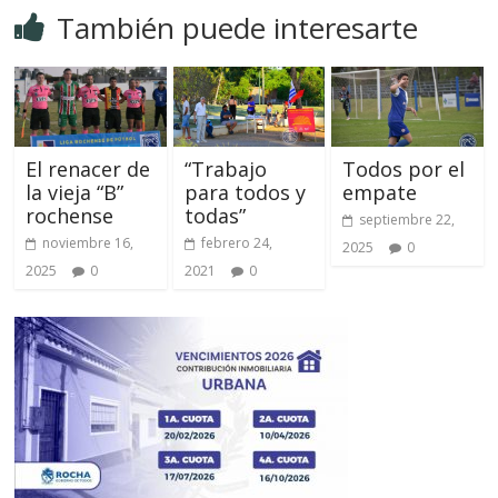
También puede interesarte
El renacer de
“Trabajo
Todos por el
la vieja “B”
para todos y
empate
rochense
todas”
septiembre 22,
noviembre 16,
febrero 24,
2025
0
2025
0
2021
0