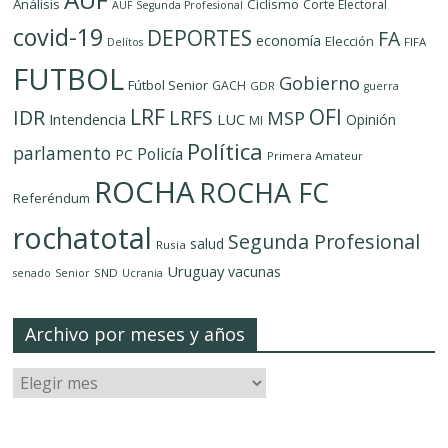
Análisis
Ciclismo
Corte Electoral
AUF Segunda Profesional
covid-19
DEPORTES
FA
economía
Elección
FIFA
Delítos
FUTBOL
Gobierno
Fútbol Senior
GACH
GDR
guerra
LRF
OFI
IDR
LRFS
MSP
LUC
Intendencia
Opinión
MI
Política
parlamento
Policía
PC
Primera Amateur
ROCHA
ROCHA FC
Referéndum
rochatotal
Segunda Profesional
salud
Rusia
Uruguay
vacunas
SND
senado
Senior
Ucrania
Archivo por meses y años