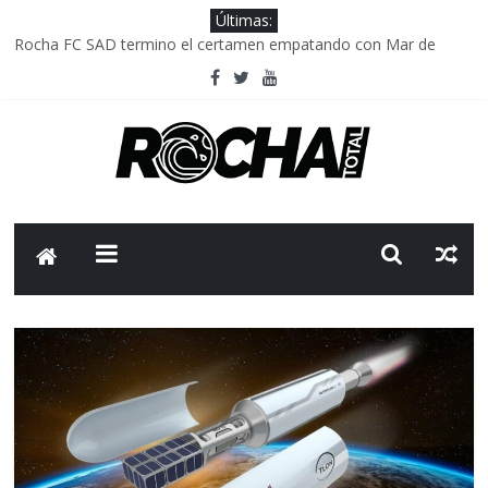
Últimas:
Rocha FC SAD termino el certamen empatando con Mar de
Fondo
Delegación parlamentaria uruguaya llega a Israel; el Frente
Amplio no participa del viaje
Caso Charles Carrera: la causa que sobrevivió al paso del tiempo
Criminalidad en Uruguay: menos delitos,los homicidios son lo
que golpean.
FNR: sostener el sistema sin que el paciente termine siendo el
financiador ?