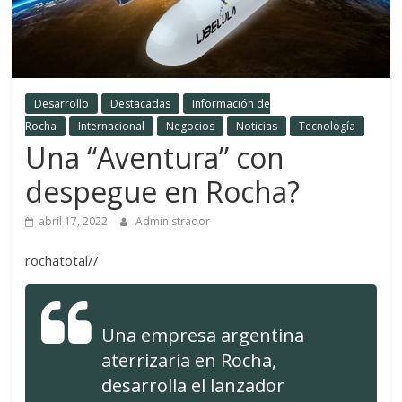
Desarrollo
Destacadas
Información de
Rocha
Internacional
Negocios
Noticias
Tecnología
Una “Aventura” con
despegue en Rocha?
abril 17, 2022
Administrador
rochatotal//
Una empresa argentina
aterrizaría en Rocha,
desarrolla el lanzador