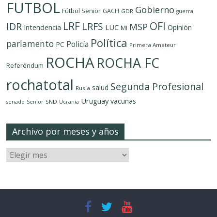
FUTBOL
Gobierno
Fútbol Senior
GACH
GDR
guerra
LRF
OFI
IDR
LRFS
MSP
LUC
Intendencia
Opinión
MI
Política
parlamento
Policía
PC
Primera Amateur
ROCHA
ROCHA FC
Referéndum
rochatotal
Segunda Profesional
salud
Rusia
Uruguay
vacunas
SND
senado
Senior
Ucrania
Archivo por meses y años