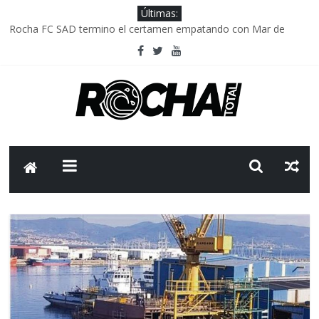
Últimas:
Rocha FC SAD termino el certamen empatando con Mar de
Fondo
Delegación parlamentaria uruguaya llega a Israel; el Frente
Amplio no participa del viaje
Caso Charles Carrera: la causa que sobrevivió al paso del tiempo
Criminalidad en Uruguay: menos delitos,los homicidios son lo
que golpean.
FNR: sostener el sistema sin que el paciente termine siendo el
financiador ?