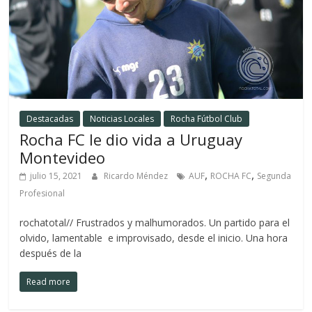
Destacadas
Noticias Locales
Rocha Fútbol Club
Rocha FC le dio vida a Uruguay
Montevideo
,
,
julio 15, 2021
Ricardo Méndez
AUF
ROCHA FC
Segunda
Profesional
rochatotal// Frustrados y malhumorados. Un partido para el
olvido, lamentable e improvisado, desde el inicio. Una hora
después de la
Read more