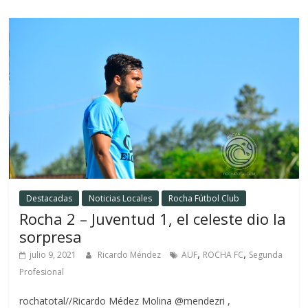
Destacadas
Noticias Locales
Rocha Fútbol Club
Rocha 2 – Juventud 1, el celeste dio la
sorpresa
,
,
julio 9, 2021
Ricardo Méndez
AUF
ROCHA FC
Segunda
Profesional
rochatotal//Ricardo Médez Molina @mendezri ,