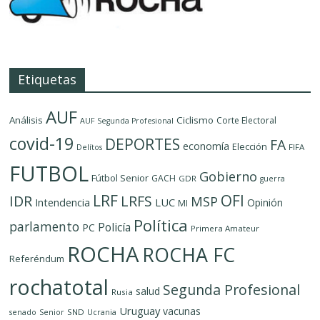
Etiquetas
AUF
Análisis
Ciclismo
Corte Electoral
AUF Segunda Profesional
covid-19
DEPORTES
FA
economía
Elección
FIFA
Delítos
FUTBOL
Gobierno
Fútbol Senior
GACH
GDR
guerra
LRF
OFI
IDR
LRFS
MSP
LUC
Intendencia
Opinión
MI
Política
parlamento
Policía
PC
Primera Amateur
ROCHA
ROCHA FC
Referéndum
rochatotal
Segunda Profesional
salud
Rusia
Uruguay
vacunas
SND
senado
Senior
Ucrania