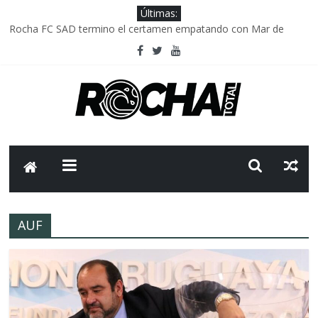
Últimas:
Rocha FC SAD termino el certamen empatando con Mar de
Fondo
Delegación parlamentaria uruguaya llega a Israel; el Frente
Amplio no participa del viaje
Caso Charles Carrera: la causa que sobrevivió al paso del tiempo
Criminalidad en Uruguay: menos delitos,los homicidios son lo
que golpean.
FNR: sostener el sistema sin que el paciente termine siendo el
financiador ?
AUF