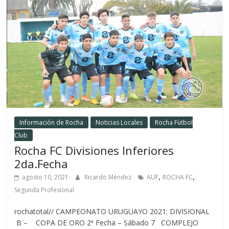
Información de Rocha
Noticias Locales
Rocha Fútbol
Club
Rocha FC Divisiones Inferiores
2da.Fecha
,
,
agosto 10, 2021
Ricardo Méndez
AUF
ROCHA FC
Segunda Profesional
rochatotal// CAMPEONATO URUGUAYO 2021: DIVISIONAL
B – COPA DE ORO 2ª Fecha – Sábado 7 COMPLEJO