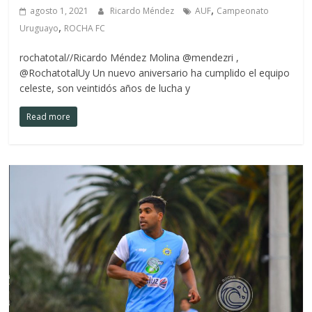
,
agosto 1, 2021
Ricardo Méndez
AUF
Campeonato
,
Uruguayo
ROCHA FC
rochatotal//Ricardo Méndez Molina @mendezri ,
@RochatotalUy Un nuevo aniversario ha cumplido el equipo
celeste, son veintidós años de lucha y
Read more