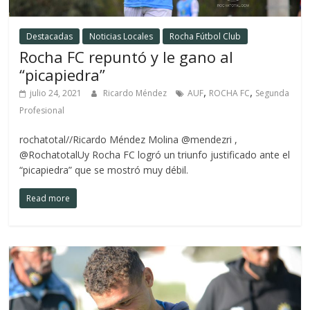
Destacadas
Noticias Locales
Rocha Fútbol Club
Rocha FC repuntó y le gano al
“picapiedra”
,
,
julio 24, 2021
Ricardo Méndez
AUF
ROCHA FC
Segunda
Profesional
rochatotal//Ricardo Méndez Molina @mendezri ,
@RochatotalUy Rocha FC logró un triunfo justificado ante el
“picapiedra” que se mostró muy débil.
Read more