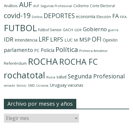
AUF
Análisis
Ciclismo
Corte Electoral
AUF Segunda Profesional
covid-19
DEPORTES
FA
economía
Elección
FIFA
Delítos
FUTBOL
Gobierno
Fútbol Senior
GACH
GDR
guerra
LRF
OFI
IDR
LRFS
MSP
LUC
Intendencia
Opinión
MI
Política
parlamento
Policía
PC
Primera Amateur
ROCHA
ROCHA FC
Referéndum
rochatotal
Segunda Profesional
salud
Rusia
Uruguay
vacunas
SND
senado
Senior
Ucrania
Archivo por meses y años