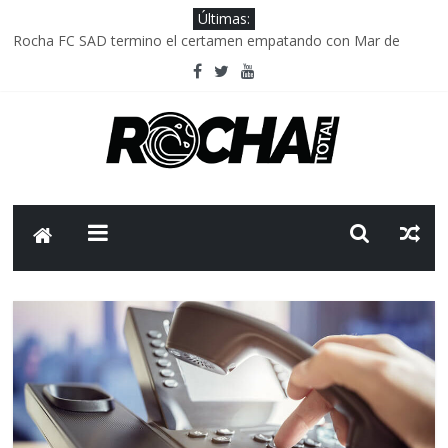
Últimas:
Rocha FC SAD termino el certamen empatando con Mar de
Fondo
Delegación parlamentaria uruguaya llega a Israel; el Frente
Amplio no participa del viaje
Caso Charles Carrera: la causa que sobrevivió al paso del tiempo
Criminalidad en Uruguay: menos delitos,los homicidios son lo
que golpean.
FNR: sostener el sistema sin que el paciente termine siendo el
financiador ?