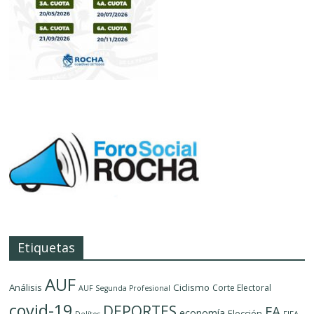
Etiquetas
AUF
Análisis
Ciclismo
Corte Electoral
AUF Segunda Profesional
covid-19
DEPORTES
FA
economía
Elección
FIFA
Delítos