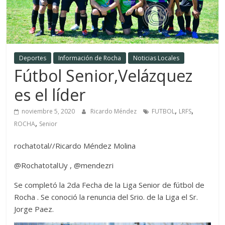
Deportes
Información de Rocha
Noticias Locales
Fútbol Senior,Velázquez
es el líder
,
,
noviembre 5, 2020
Ricardo Méndez
FUTBOL
LRFS
,
ROCHA
Senior
rochatotal//Ricardo Méndez Molina
@RochatotalUy , @mendezri
Se completó la 2da Fecha de la Liga Senior de fútbol de
Rocha . Se conoció la renuncia del Srio. de la Liga el Sr.
Jorge Paez.