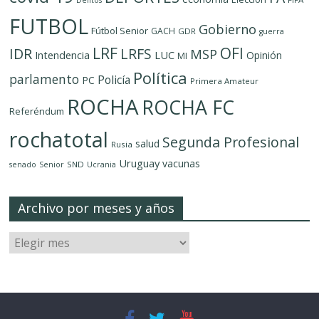
FUTBOL
Gobierno
Fútbol Senior
GACH
GDR
guerra
LRF
OFI
IDR
LRFS
MSP
LUC
Intendencia
Opinión
MI
Política
parlamento
Policía
PC
Primera Amateur
ROCHA
ROCHA FC
Referéndum
rochatotal
Segunda Profesional
salud
Rusia
Uruguay
vacunas
SND
senado
Senior
Ucrania
Archivo por meses y años