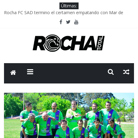
Últimas:
Rocha FC SAD termino el certamen empatando con Mar de
Fondo
Delegación parlamentaria uruguaya llega a Israel; el Frente
Amplio no participa del viaje
Caso Charles Carrera: la causa que sobrevivió al paso del tiempo
Criminalidad en Uruguay: menos delitos,los homicidios son lo
que golpean.
FNR: sostener el sistema sin que el paciente termine siendo el
financiador ?